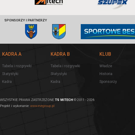
SPONSORZY I PARTNERZY
KADRA A
KADRA B
KLUB
Tabela i rozgrywki
Tabela i rozgrywki
Władze
Statystyki
Statystyki
Historia
Kadra
Kadra
Sponsorzy
WSZYSTKIE PRAWA ZASTRZEŻONE
TS MITECH
© 2011 - 2026
Projekt i wykonanie:
www.evegroup.pl