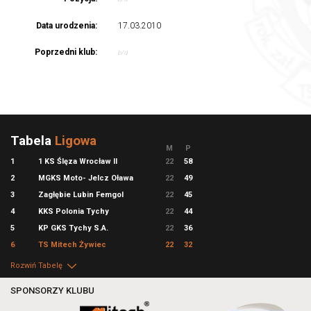
Data urodzenia:
17.03.2010
Poprzedni klub:
b/d
Tabela
Ligowa
M
P
1
1 KS Ślęza Wrocław II
22
58
2
MGKS Moto- Jelcz Oława
22
49
3
Zagłębie Lubin Femgol
22
45
4
KKS Polonia Tychy
22
44
5
KP GKS Tychy S.A.
22
36
6
TS Mitech Żywiec
22
32
Rozwiń Tabelę
SPONSORZY KLUBU