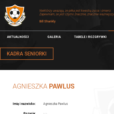
Niektórzy uważają, że piłka jest kwestią życia i śmierci.
Zapewniam, że jest czymś znacznie, znacznie ważniejsz
Bill Shankly
AKTUALNOŚCI
GALERIA
TABELE I ROZGRYWKI
KADRA SENIORKI
AGNIESZKA
PAWLUS
Imię i nazwisko:
Agnieszka Pawlus
Pozycja:
b/d